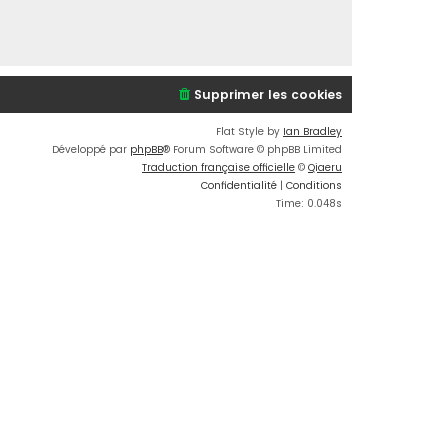
Supprimer les cookies
Flat Style by
Ian Bradley
Développé par
phpBB
® Forum Software © phpBB Limited
Traduction française officielle
©
Qiaeru
Confidentialité
|
Conditions
Time: 0.048s