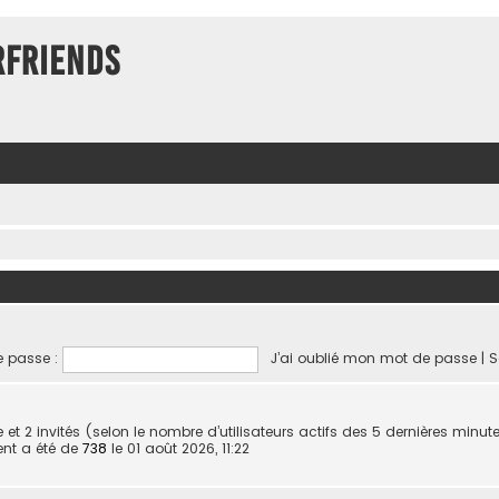
rFriends
 passe :
J’ai oublié mon mot de passe
|
S
ible et 2 invités (selon le nombre d’utilisateurs actifs des 5 dernières minut
ent a été de
738
le 01 août 2026, 11:22