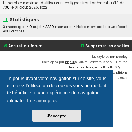
Le nombre maximal d’utilisateurs en ligne simultanément a été de
738
le 01 août 2026, 11:22
Statistiques
3
messages •
0
sujet •
3330
membres • Notre membre le plus récent
est
EdithZes
Accueil du forum
Supprimer les cookies
Flat Style by
Ian Bradley
Développé par
phpBB
® Forum Software © phpBB Limited
Traduction française officielle
©
Qiaeru
Confidentialité
|
Conditions
Time: 0.057s
En poursuivant votre navigation sur ce site, vous
acceptez l’utilisation de cookies vous permettant
de bénéficier d’une expérience de navigation
optimale.
En savoir plus…
J’accepte