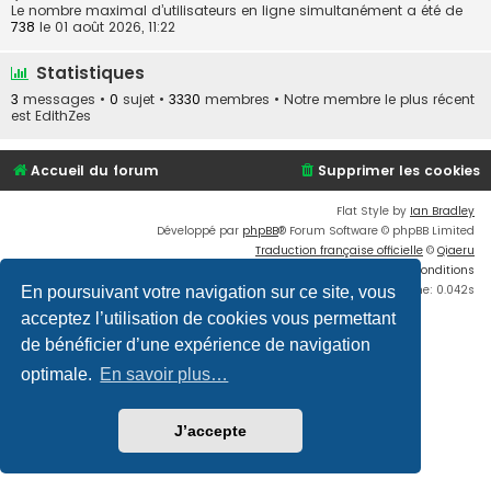
Le nombre maximal d’utilisateurs en ligne simultanément a été de
738
le 01 août 2026, 11:22
Statistiques
3
messages •
0
sujet •
3330
membres • Notre membre le plus récent
est
EdithZes
Accueil du forum
Supprimer les cookies
Flat Style by
Ian Bradley
Développé par
phpBB
® Forum Software © phpBB Limited
Traduction française officielle
©
Qiaeru
Confidentialité
|
Conditions
Time: 0.042s
En poursuivant votre navigation sur ce site, vous
acceptez l’utilisation de cookies vous permettant
de bénéficier d’une expérience de navigation
optimale.
En savoir plus…
J’accepte