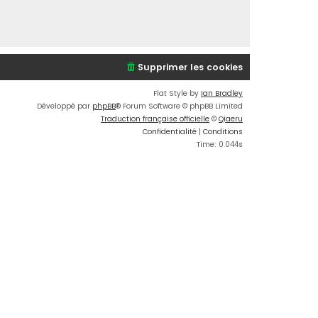
Supprimer les cookies
Flat Style by
Ian Bradley
Développé par
phpBB
® Forum Software © phpBB Limited
Traduction française officielle
©
Qiaeru
Confidentialité
|
Conditions
Time: 0.044s