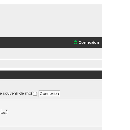
Connexion
e souvenir de moi
utes)