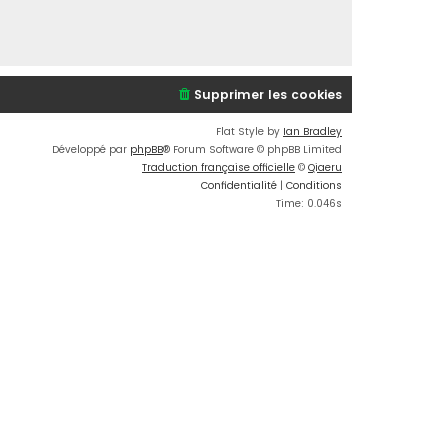
Supprimer les cookies
Flat Style by
Ian Bradley
Développé par
phpBB
® Forum Software © phpBB Limited
Traduction française officielle
©
Qiaeru
Confidentialité
|
Conditions
Time: 0.046s