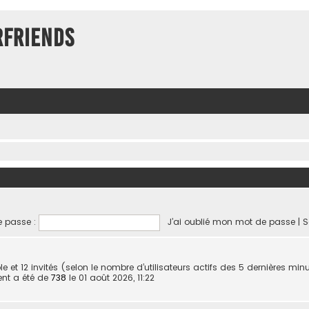
rFriends
 passe :
J’ai oublié mon mot de passe
|
S
sible et 12 invités (selon le nombre d’utilisateurs actifs des 5 dernières min
ent a été de
738
le 01 août 2026, 11:22