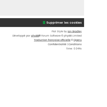
Supprimer les cookies
Flat Style by
Ian Bradley
Développé par
phpBB
® Forum Software © phpBB Limited
Traduction française officielle
©
Qiaeru
Confidentialité
|
Conditions
Time: 0.044s