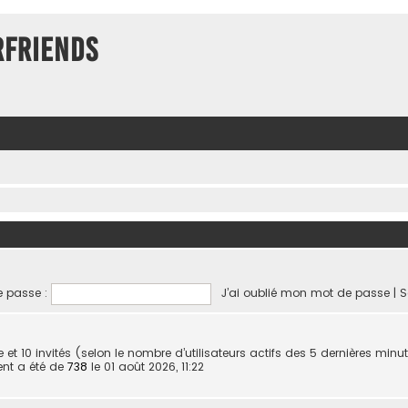
rFriends
 passe :
J’ai oublié mon mot de passe
|
S
ible et 10 invités (selon le nombre d’utilisateurs actifs des 5 dernières minu
ent a été de
738
le 01 août 2026, 11:22