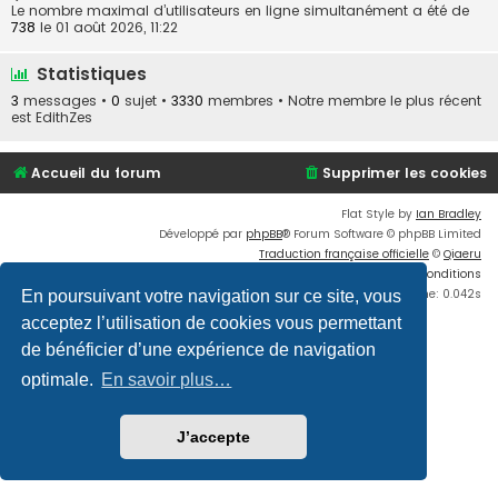
Le nombre maximal d’utilisateurs en ligne simultanément a été de
738
le 01 août 2026, 11:22
Statistiques
3
messages •
0
sujet •
3330
membres • Notre membre le plus récent
est
EdithZes
Accueil du forum
Supprimer les cookies
Flat Style by
Ian Bradley
Développé par
phpBB
® Forum Software © phpBB Limited
Traduction française officielle
©
Qiaeru
Confidentialité
|
Conditions
Time: 0.042s
En poursuivant votre navigation sur ce site, vous
acceptez l’utilisation de cookies vous permettant
de bénéficier d’une expérience de navigation
optimale.
En savoir plus…
J’accepte