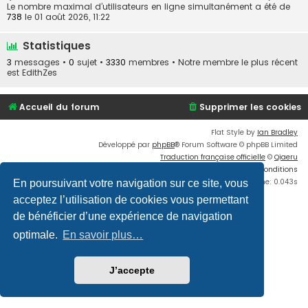
Le nombre maximal d’utilisateurs en ligne simultanément a été de
738
le 01 août 2026, 11:22
Statistiques
3
messages •
0
sujet •
3330
membres • Notre membre le plus récent
est
EdithZes
Accueil du forum
Supprimer les cookies
Flat Style by
Ian Bradley
Développé par
phpBB
® Forum Software © phpBB Limited
Traduction française officielle
©
Qiaeru
Confidentialité
|
Conditions
Time: 0.043s
En poursuivant votre navigation sur ce site, vous
acceptez l’utilisation de cookies vous permettant
de bénéficier d’une expérience de navigation
optimale.
En savoir plus…
J’accepte