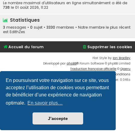
Le nombre maximal d’utilisateurs en ligne simultanément a été de
738
le 01 août 2026, 11:22
Statistiques
3
messages •
0
sujet •
3330
membres • Notre membre le plus récent
est
EdithZes
Accueil du forum
Supprimer les cookies
Flat Style by
Ian Bradley
Développé par
phpBB
® Forum Software © phpBB Limited
Traduction française officielle
©
Qiaeru
Confidentialité
|
Conditions
Time: 0.046s
En poursuivant votre navigation sur ce site, vous
acceptez l’utilisation de cookies vous permettant
de bénéficier d’une expérience de navigation
optimale.
En savoir plus…
J’accepte