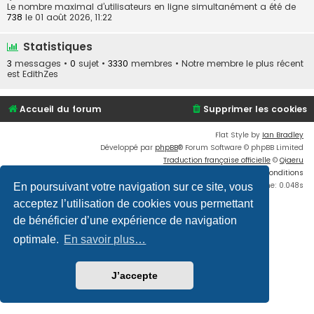
Le nombre maximal d’utilisateurs en ligne simultanément a été de
738
le 01 août 2026, 11:22
Statistiques
3
messages •
0
sujet •
3330
membres • Notre membre le plus récent
est
EdithZes
Accueil du forum
Supprimer les cookies
Flat Style by
Ian Bradley
Développé par
phpBB
® Forum Software © phpBB Limited
Traduction française officielle
©
Qiaeru
Confidentialité
|
Conditions
Time: 0.048s
En poursuivant votre navigation sur ce site, vous
acceptez l’utilisation de cookies vous permettant
de bénéficier d’une expérience de navigation
optimale.
En savoir plus…
J’accepte