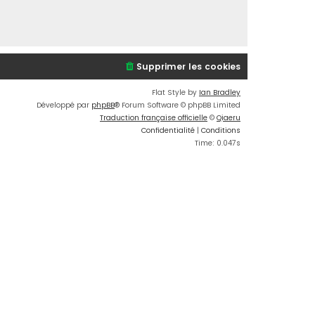
Supprimer les cookies
Flat Style by
Ian Bradley
Développé par
phpBB
® Forum Software © phpBB Limited
Traduction française officielle
©
Qiaeru
Confidentialité
|
Conditions
Time: 0.047s