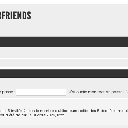
rFriends
 passe :
J’ai oublié mon mot de passe
|
S
sible et 5 invités (selon le nombre d’utilisateurs actifs des 5 dernières minu
ent a été de
738
le 01 août 2026, 11:22