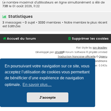
Le nombre maximal d’utilisateurs en ligne simultanément a été de
738
le 01 août 2026, 11:22
Statistiques
3
messages •
0
sujet •
3330
membres • Notre membre le plus récent
est
EdithZes
Accueil du forum
Supprimer les cookies
Flat Style by
Ian Bradley
Développé par
phpBB
® Forum Software © phpBB Limited
Traduction française officielle
©
Qiaeru
Confidentialité
|
Conditions
Time: 0.043s
En poursuivant votre navigation sur ce site, vous
acceptez l’utilisation de cookies vous permettant
de bénéficier d’une expérience de navigation
optimale.
En savoir plus…
J’accepte