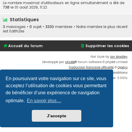
Le nombre maximal d’utilisateurs en ligne simultanément a été de
738
le 01 août 2026, 11:22
Statistiques
3
messages •
0
sujet •
3330
membres • Notre membre le plus récent
est
EdithZes
Accueil du forum
Supprimer les cookies
Flat Style by
Ian Bradley
Développé par
phpBB
® Forum Software © phpBB Limited
Traduction française officielle
©
Qiaeru
Confidentialité
|
Conditions
Time: 0.043s
En poursuivant votre navigation sur ce site, vous
acceptez l’utilisation de cookies vous permettant
de bénéficier d’une expérience de navigation
optimale.
En savoir plus…
J’accepte