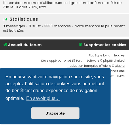
Le nombre maximal d’utilisateurs en ligne simultanément a été de
738
le 01 août 2026, 11:22
Statistiques
3
messages •
0
sujet •
3330
membres • Notre membre le plus récent
est
EdithZes
Accueil du forum
Supprimer les cookies
Flat Style by
Ian Bradley
Développé par
phpBB
® Forum Software © phpBB Limited
Traduction française officielle
©
Qiaeru
Confidentialité
|
Conditions
Time: 0.042s
En poursuivant votre navigation sur ce site, vous
acceptez l’utilisation de cookies vous permettant
de bénéficier d’une expérience de navigation
optimale.
En savoir plus…
J’accepte