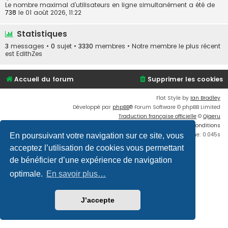
Le nombre maximal d’utilisateurs en ligne simultanément a été de
738
le 01 août 2026, 11:22
Statistiques
3
messages •
0
sujet •
3330
membres • Notre membre le plus récent
est
EdithZes
Accueil du forum
Supprimer les cookies
Flat Style by
Ian Bradley
Développé par
phpBB
® Forum Software © phpBB Limited
Traduction française officielle
©
Qiaeru
Confidentialité
|
Conditions
Time: 0.045s
En poursuivant votre navigation sur ce site, vous
acceptez l’utilisation de cookies vous permettant
de bénéficier d’une expérience de navigation
optimale.
En savoir plus…
J’accepte