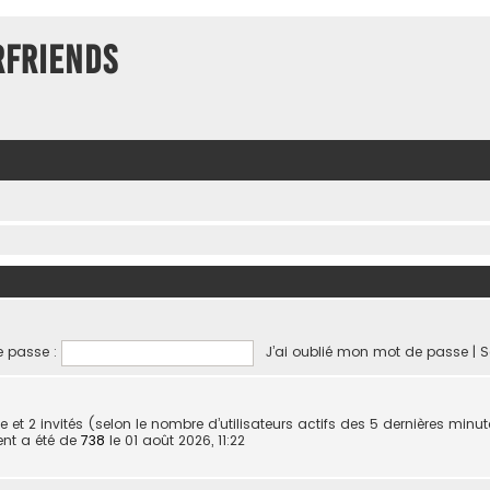
rFriends
 passe :
J’ai oublié mon mot de passe
|
S
sible et 2 invités (selon le nombre d’utilisateurs actifs des 5 dernières minu
ent a été de
738
le 01 août 2026, 11:22