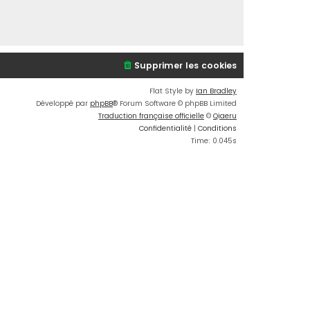
Supprimer les cookies
Flat Style by
Ian Bradley
Développé par
phpBB
® Forum Software © phpBB Limited
Traduction française officielle
©
Qiaeru
Confidentialité
|
Conditions
Time: 0.045s