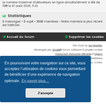
Le nombre maximal d’utilisateurs en ligne simultanément a été de
738
le 01 août 2026, 11:22
Statistiques
3
messages •
0
sujet •
3330
membres • Notre membre le plus récent
est
EdithZes
Accueil du forum
Supprimer les cookies
Flat Style by
Ian Bradley
Développé par
phpBB
® Forum Software © phpBB Limited
Traduction française officielle
©
Qiaeru
Confidentialité
|
Conditions
Time: 0.046s
En poursuivant votre navigation sur ce site, vous
acceptez l’utilisation de cookies vous permettant
de bénéficier d’une expérience de navigation
optimale.
En savoir plus…
J’accepte