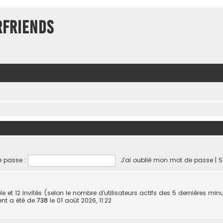
rFriends
 passe :
J’ai oublié mon mot de passe
|
S
sible et 12 invités (selon le nombre d’utilisateurs actifs des 5 dernières min
ent a été de
738
le 01 août 2026, 11:22