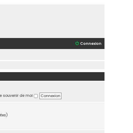
Connexion
e souvenir de moi
utes)