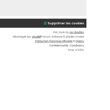
Supprimer les cookies
Flat Style by
Ian Bradley
Développé par
phpBB
® Forum Software © phpBB Limited
Traduction française officielle
©
Qiaeru
Confidentialité
|
Conditions
Time: 0.043s