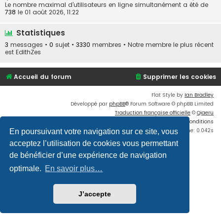
Le nombre maximal d’utilisateurs en ligne simultanément a été de
738
le 01 août 2026, 11:22
Statistiques
3
messages •
0
sujet •
3330
membres • Notre membre le plus récent
est
EdithZes
Accueil du forum
Supprimer les cookies
Flat Style by
Ian Bradley
Développé par
phpBB
® Forum Software © phpBB Limited
Traduction française officielle
©
Qiaeru
Confidentialité
|
Conditions
Time: 0.042s
En poursuivant votre navigation sur ce site, vous
acceptez l’utilisation de cookies vous permettant
de bénéficier d’une expérience de navigation
optimale.
En savoir plus…
J’accepte