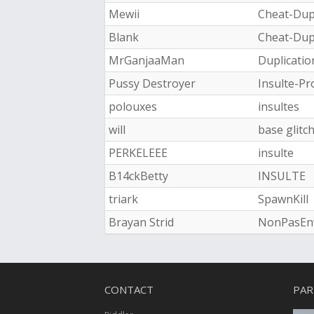
Mewii
Cheat-Dupl
Blank
Cheat-Dupl
MrGanjaaMan
Duplicatio
Pussy Destroyer
Insulte-Pr
polouxes
insultes
will
base glitc
PERKELEEE
insulte
B14ckBetty
INSULTE
triark
SpawnKill
Brayan Strid
NonPasEn
CONTACT
PAR