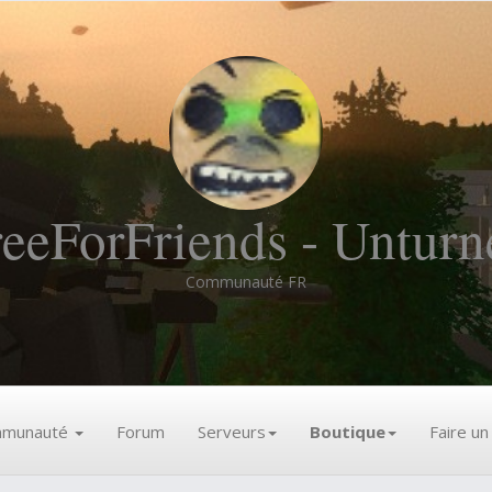
reeForFriends - Unturn
Communauté FR
munauté
Forum
Serveurs
Boutique
Faire u