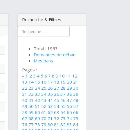
Recherche & Filtres
Total : 1963
Demandes de déban
Mes bans
Pages :
«
1
2
3
4
5
6
7
8
9
10
11
12
13
14
15
16
17
18
19
20
21
22
23
24
25
26
27
28
29
30
31
32
33
34
35
36
37
38
39
40
41
42
43
44
45
46
47
48
49
50
51
52
53
54
55
56
57
58
59
60
61
62
63
64
65
66
67
68
69
70
71
72
73
74
75
76
77
78
79
80
81
82
83
84