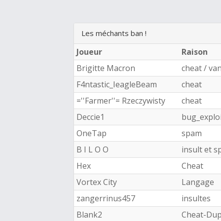
Les méchants ban !
Joueur
Raison
Brigitte Macron
cheat / va
F4ntastic_IeagleBeam
cheat
=''Farmer''= Rzeczywisty
cheat
Deccie1
bug_explo
OneTap
spam
B I L O O
insult et 
Hex
Cheat
Vortex City
Langage
zangerrinus457
insultes
Blank2
Cheat-Dupl