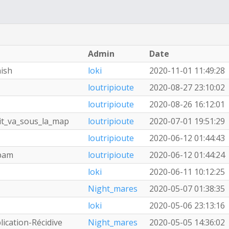
Admin
Date
nish
loki
2020-11-01 11:49:28
loutripioute
2020-08-27 23:10:02
loutripioute
2020-08-26 16:12:01
it_va_sous_la_map
loutripioute
2020-07-01 19:51:29
loutripioute
2020-06-12 01:44:43
spam
loutripioute
2020-06-12 01:44:24
loki
2020-06-11 10:12:25
Night_mares
2020-05-07 01:38:35
loki
2020-05-06 23:13:16
ication-Récidive
Night_mares
2020-05-05 14:36:02