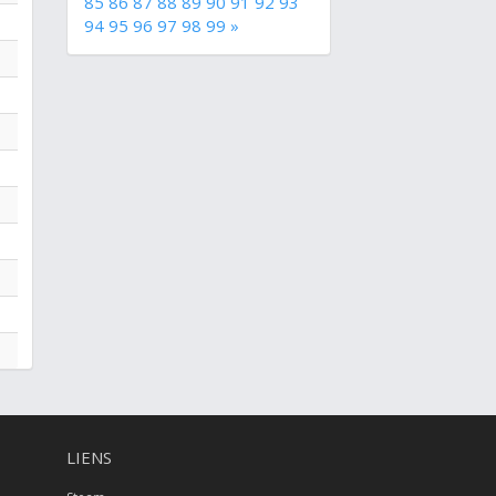
85
86
87
88
89
90
91
92
93
94
95
96
97
98
99
»
LIENS