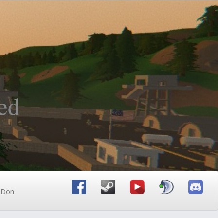
ed
n Don