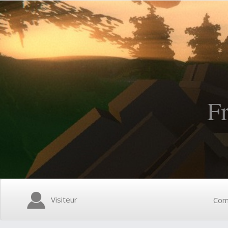
F
Visiteur
Com