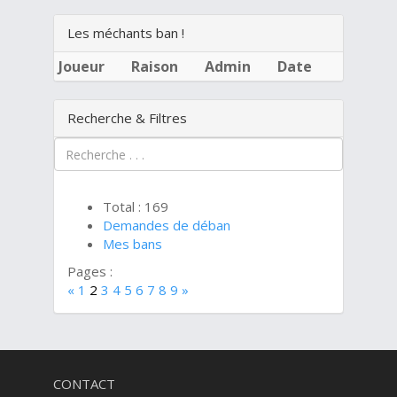
Les méchants ban !
Joueur
Raison
Admin
Date
Recherche & Filtres
Total : 169
Demandes de déban
Mes bans
Pages :
«
1
2
3
4
5
6
7
8
9
»
CONTACT