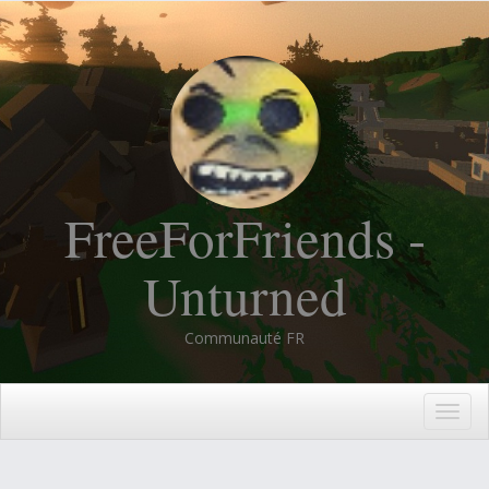
FreeForFriends -
Unturned
Communauté FR
Togg
navig