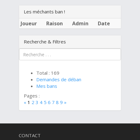
Les méchants ban !
Joueur
Raison
Admin
Date
Recherche & Filtres
Total : 169
Demandes de déban
Mes bans
Pages :
«
1
2
3
4
5
6
7
8
9
»
CONTACT